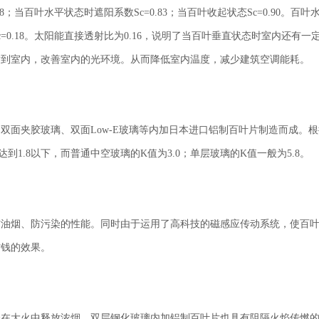
18；当百叶水平状态时遮阳系数Sc=0.83；当百叶收起状态Sc=0.90。
=0.18。太阳能直接透射比为0.16，说明了当百叶垂直状态时室内还有
射到室内，改善室内的光环境。从而降低室内温度，减少建筑空调能耗。
夹胶玻璃、双面Low-E玻璃等内加日本进口铝制百叶片制造而成。根
1.8以下，而普通中空玻璃的K值为3.0；单层玻璃的K值一般为5.8。
烟、防污染的性能。同时由于运用了高科技的磁感应传动系统，使百叶
省钱的效果。
大火中释放浓烟。双层钢化玻璃内加铝制百叶片也具有阻隔火焰传燃的