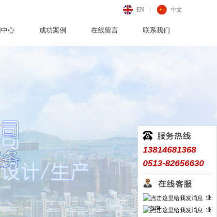
EN
|
中文
闻中心
成功案例
在线留言
联系我们
13814681368
0513-82656630
业
务咨询一
业
务咨询二