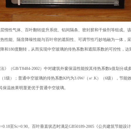
惰性气体、百叶翻转提升系统、铝间隔条、密封胶和干燥剂等组成。该
隔热性能、隔音降噪性能与百叶帘的遮阳性、可调节性巧妙地融为一体，
降和180度翻转，从而实现中空玻璃的传热系数和遮阳系数的可控性，达
GB/T8484-2002）中对建筑外窗保温性能按其传热系数k值划分
.K）（1级）；普通中空玻璃的传热系数K约为3.0W/（㎡.K）（6级），
级），其保温效果明显更优于普通中空玻璃。
18至Sc=0.90。百叶垂直状态时满足GB50189-2005《公共建筑节