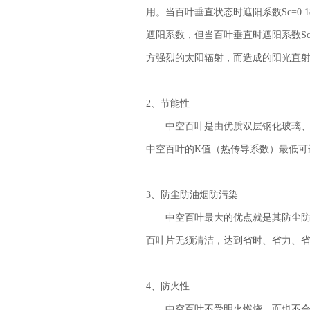
用。当百叶垂直状态时遮阳系数Sc=0.
遮阳系数，但当百叶垂直时遮阳系数Sc
方强烈的太阳辐射，而造成的阳光直
2、节能性
中空百叶是由优质双层钢化玻璃、双面
中空百叶的K值（热传导系数）最低可达到
3、防尘防油烟防污染
中空百叶最大的优点就是其防尘防油
百叶片无须清洁，达到省时、省力、
4、防火性
中空百叶不受明火燃烧，而也不会在